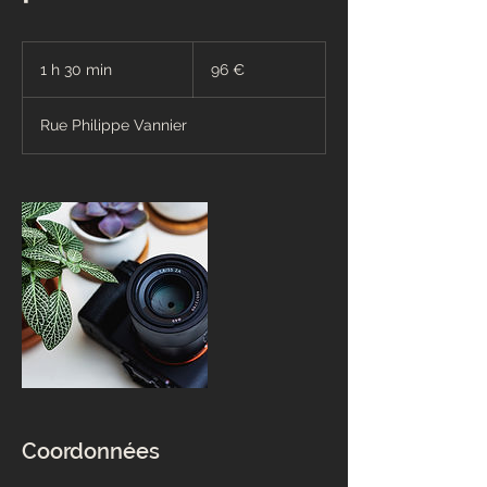
96
euros
1 h 30 min
1
96 €
3
0
Rue Philippe Vannier
m
i
n
Coordonnées